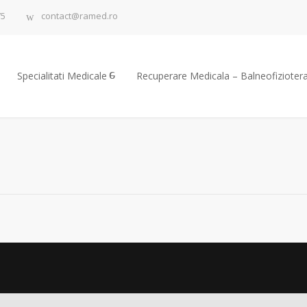
75
contact@ramed.ro
Specialitati Medicale
Recuperare Medicala – Balneofizioter