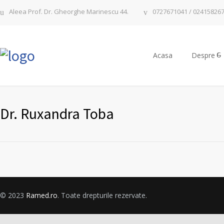
Aleea Prof. Dr. Gheorghe Marinescu 44.
0727671041 / 02415826
Acasa
Despre
Dr. Ruxandra Toba
© 2023
Ramed.ro
. Toate drepturile rezervate.