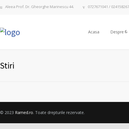
Aleea Prof. Dr. Gheorghe Marinescu 44.
0727671041 / 02415826
Acasa
Despre
Stiri
© 2023
Ramed.ro
. Toate drepturile rezervate.