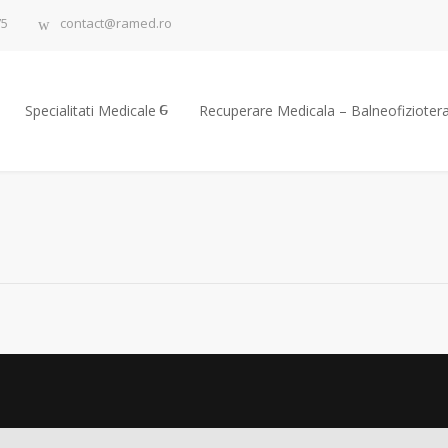
75
contact@ramed.ro
Specialitati Medicale
Recuperare Medicala – Balneofizioter